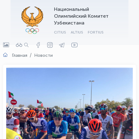
Национальный
OLYMPCHIK AI - yordamchi
Олимпийский Комитет
Онлайн · olympic.uz
Узбекистана
CITIUS
ALTIUS
FORTIUS
Главная
Новости