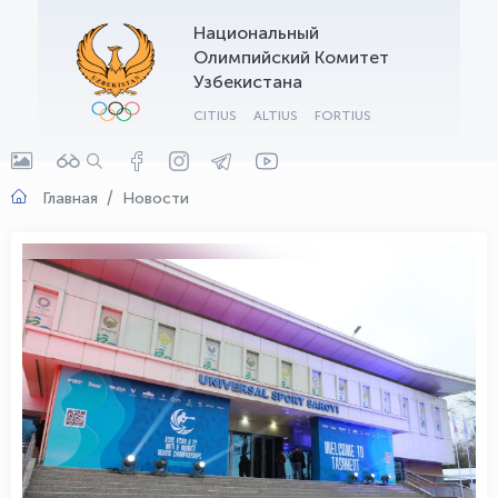
Национальный
OLYMPCHIK AI - yordamchi
Олимпийский Комитет
Онлайн · olympic.uz
Узбекистана
CITIUS
ALTIUS
FORTIUS
Главная
Новости