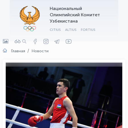
Национальный
OLYMPCHIK AI - yordamchi
Олимпийский Комитет
Онлайн · olympic.uz
Узбекистана
CITIUS
ALTIUS
FORTIUS
Главная
Новости