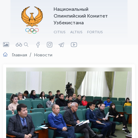
Национальный
OLYMPCHIK AI - yordamchi
Олимпийский Комитет
Онлайн · olympic.uz
Узбекистана
CITIUS
ALTIUS
FORTIUS
Главная
Новости