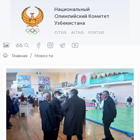
Национальный
OLYMPCHIK AI - yordamchi
Олимпийский Комитет
Онлайн · olympic.uz
Узбекистана
CITIUS
ALTIUS
FORTIUS
Главная
Новости