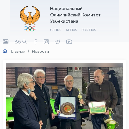
Национальный
OLYMPCHIK AI - yordamchi
Олимпийский Комитет
Онлайн · olympic.uz
Узбекистана
CITIUS
ALTIUS
FORTIUS
Главная
Новости