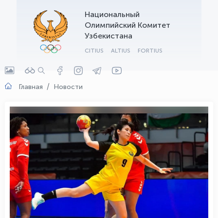
Национальный
OLYMPCHIK AI - yordamchi
Олимпийский Комитет
Онлайн · olympic.uz
Узбекистана
CITIUS
ALTIUS
FORTIUS
Главная
Новости