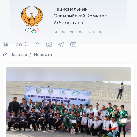
Национальный
OLYMPCHIK AI - yordamchi
Олимпийский Комитет
Онлайн · olympic.uz
Узбекистана
CITIUS
ALTIUS
FORTIUS
Главная
Новости