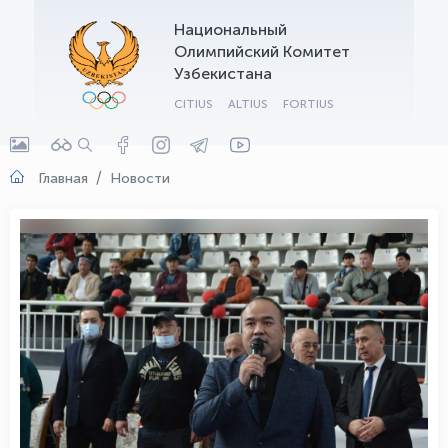
Национальный
OLYMPCHIK AI - yordamchi
Олимпийский Комитет
Онлайн · olympic.uz
Узбекистана
CITIUS
ALTIUS
FORTIUS
Главная
Новости