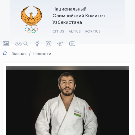
Национальный
OLYMPCHIK AI - yordamchi
Олимпийский Комитет
Онлайн · olympic.uz
Узбекистана
CITIUS
ALTIUS
FORTIUS
Главная
Новости