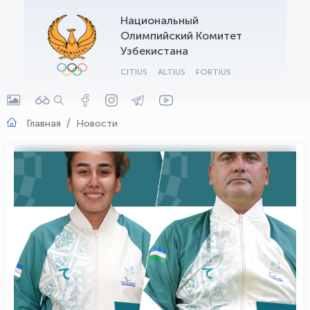
Национальный
OLYMPCHIK AI - yordamchi
Олимпийский Комитет
Онлайн · olympic.uz
Узбекистана
CITIUS
ALTIUS
FORTIUS
Главная
Новости