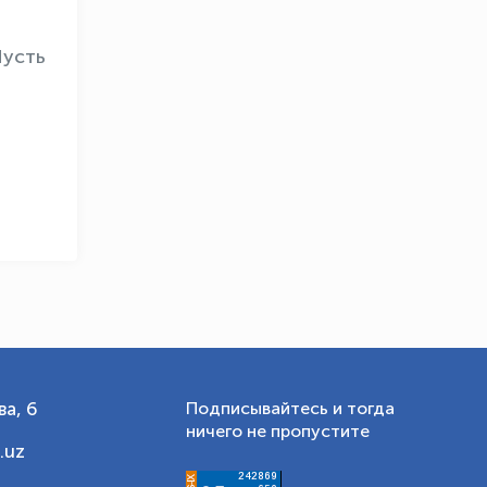
OLYMPCHIK AI - yordamchi
Пусть
Онлайн · olympic.uz
а, 6
Подписывайтесь и тогда
ничего не пропустите
.uz