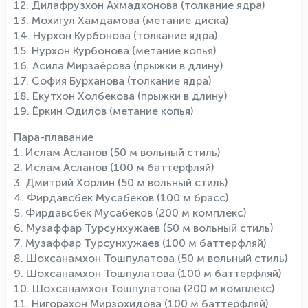
12. Дилафрузхон Ахмадхонова (толкание ядра)
13. Мохигул Хамдамова (метание диска)
14. Нурхон Курбонова (толкание ядра)
15. Нурхон Курбонова (метание копья)
16. Асила Мирзаёрова (прыжки в длину)
17. София Бурханова (толкание ядра)
18. Ёкутхон Холбекова (прыжки в длину)
19. Ёркин Одилов (метание копья)
Пара-плавание
1. Ислам Асланов (50 м вольный стиль)
2. Ислам Асланов (100 м баттерфляй)
3. Дмитрий Хорлин (50 м вольный стиль)
4. Фирдавсбек Мусабеков (100 м брасс)
5. Фирдавсбек Мусабеков (200 м комплекс)
6. Музаффар Турсунхужаев (50 м вольный стиль)
7. Музаффар Турсунхужаев (100 м баттерфляй)
8. Шохсанамхон Тошпулатова (50 м вольный стиль)
9. Шохсанамхон Тошпулатова (100 м баттерфляй)
10. Шохсанамхон Тошпулатова (200 м комплекс)
11. Нигорахон Мирзохидова (100 м баттерфляй)