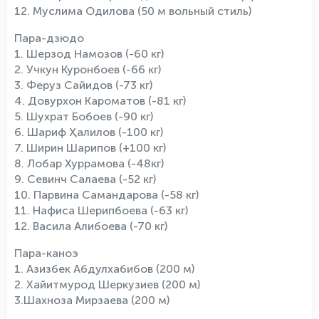
12. Муслима Одилова (50 м вольный стиль)
Пара-дзюдо
1. Шерзод Намозов (-60 кг)
2. Учкун Куронбоев (-66 кг)
3. Феруз Сайидов (-73 кг)
4. Довурхон Кароматов (-81 кг)
5. Шухрат Бобоев (-90 кг)
6. Шариф Ҳалилов (-100 кг)
7. Ширин Шарипов (+100 кг)
8. Лобар Хуррамова (-48кг)
9. Севинч Салаева (-52 кг)
10. Парвина Самандарова (-58 кг)
11. Нафиса Шерипбоева (-63 кг)
12. Васила Алибоева (-70 кг)
Пара-каноэ
1. Азизбек Абдулхабибов (200 м)
2. Хайитмурод Шеркузиев (200 м)
3.Шахноза Мирзаева (200 м)