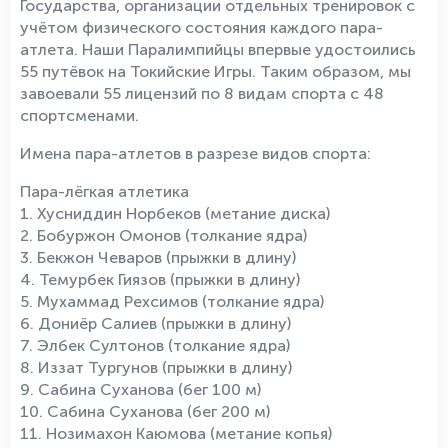
Государства, организации отдельных тренировок с
учётом физического состояния каждого пара-
атлета. Наши Паралимпийцы впервые удостоились
55 путёвок на Токийские Игры. Таким образом, мы
завоевали 55 лицензий по 8 видам спорта с 48
спортсменами.
Имена пара-атлетов в разрезе видов спорта:
Пара-лёгкая атлетика
1. Хусниддин Норбеков (метание диска)
2. Бобуржон Омонов (толкание ядра)
3. Бекжон Чеваров (прыжки в длину)
4. Темурбек Гиязов (прыжки в длину)
5. Мухаммад Рехсимов (толкание ядра)
6. Дониёр Салиев (прыжки в длину)
7. Элбек Султонов (толкание ядра)
8. Иззат Тургунов (прыжки в длину)
9. Сабина Суханова (бег 100 м)
10. Сабина Суханова (бег 200 м)
11. Нозимахон Каюмова (метание копья)