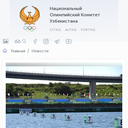
Национальный
OLYMPCHIK AI - yordamchi
Олимпийский Комитет
Онлайн · olympic.uz
Узбекистана
CITIUS
ALTIUS
FORTIUS
Главная
Новости