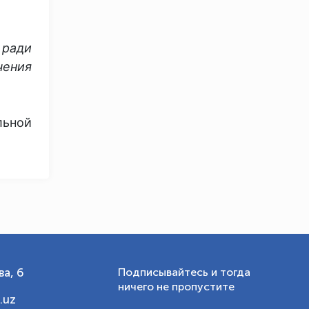
OLYMPCHIK AI - yordamchi
 ради
Онлайн · olympic.uz
чения
льной
а, 6
Подписывайтесь и тогда
ничего не пропустите
.uz