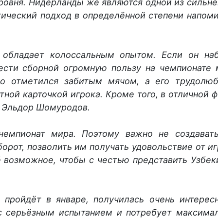
ровня. Нидерланды же являются одной из сильн
тический подход в определённой степени напом
обладает колоссальным опытом. Если он на
ести сборной огромную пользу на чемпионате 
но отметился забитым мячом, а его трудолю
тной карточкой игрока. Кроме того, в отличной 
и Эльдор Шомуродов.
емпионат мира. Поэтому важно не создават
борот, позволить им получать удовольствие от иг
ё возможное, чтобы с честью представить Узбек
 пройдёт в январе, получилась очень интерес
ас серьёзным испытанием и потребует максима