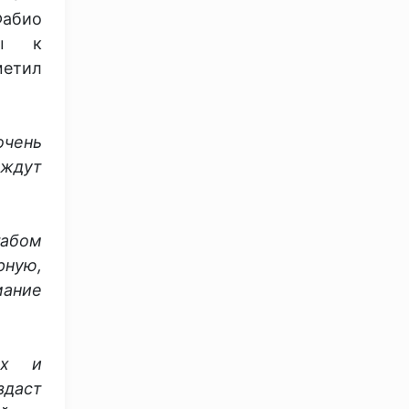
абио
ды к
метил
очень
 ждут
табом
рную,
мание
ых и
здаст