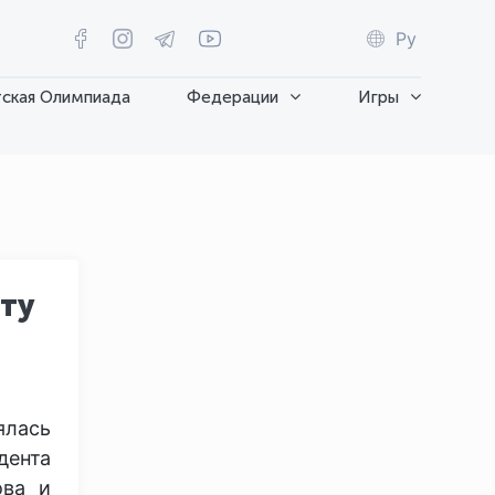
Ру
ская Олимпиада
Федерации
Игры
ту
ялась
дента
ова и