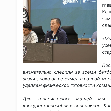
гл
Ка
чем
сле
«Мы
усе
ста
Пос
внимательно следили за всеми футбо
значит, пока он не сумел в полной ме
уделяем физической готовности коман
Для товарищеских матчей мы с
конкурентоспособных соперников. Кан