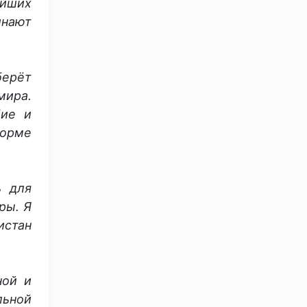
ейших
инают
берёт
мира.
бие и
форме
ь для
ры. Я
истан
ной и
льной