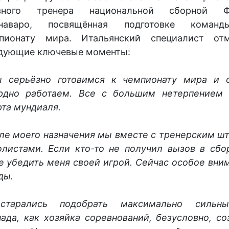
авного тренера национальной сборной Ф
ннаваро, посвящённая подготовке коман
пионату мира. Итальянский специалист от
дующие ключевые моменты:
 серьёзно готовимся к чемпионату мира и 
рдно работаем. Все с большим нетерпением
рта мундиаля.
ле моего назначения мы вместе с тренерским ш
листами. Если кто-то не получил вызов в сбо
ре убедить меня своей игрой. Сейчас особое вни
ды.
тарались подобрать максимально сильн
ада, как хозяйка соревнований, безусловно, со