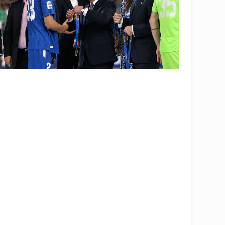
OLYMPCHIK AI - yordamchi
Онлайн · olympic.uz