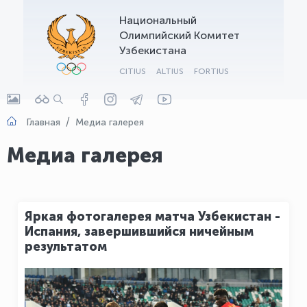
Национальный
OLYMPCHIK AI - yordamchi
Олимпийский Комитет
Онлайн · olympic.uz
Узбекистана
CITIUS
ALTIUS
FORTIUS
Главная
Медиа галерея
Медиа галерея
Яркая фотогалерея матча Узбекистан -
Испания, завершившийся ничейным
результатом