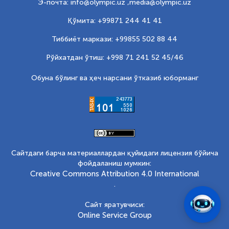
Э-почта: info@olympic.uz ,
media@olympic.uz
Қўмита: +99871 244 41 41
Тиббиёт маркази: +99855 502 88 44
Рўйхатдан ўтиш: +998 71 241 52 45/46
Обуна бўлинг ва ҳеч нарсани ўтказиб юборманг
Сайтдаги барча материаллардан қуйидаги лицензия бўйича
фойдаланиш мумкин:
Creative Commons Attribution 4.0 International
.
Сайт яратувчиси:
Online Service Group