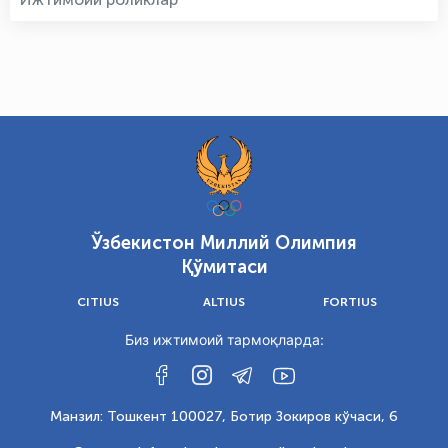
Ўзбекистон Миллий Олимпия
Қўмитаси
CITIUS
ALTIUS
FORTIUS
Биз ижтимоий тармоқларда:
Манзил: Тошкент 100027, Ботир Зокиров кўчаси, 6