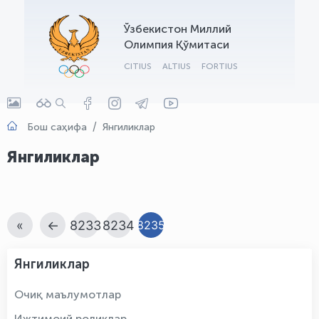
OLYMPCHIK AI - yordamchi
Ўзбекистон Миллий
Онлайн · olympic.uz
Олимпия Қўмитаси
CITIUS
ALTIUS
FORTIUS
Бош саҳифа
Янгиликлар
Янгиликлар
«
←
8233
8234
8235
Янгиликлар
Очиқ маълумотлар
Ижтимоий роликлар