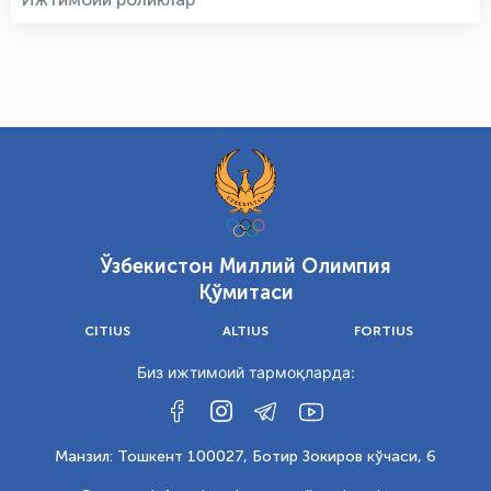
Ўзбекистон Миллий Олимпия
Қўмитаси
CITIUS
ALTIUS
FORTIUS
Биз ижтимоий тармоқларда:
Манзил: Тошкент 100027, Ботир Зокиров кўчаси, 6