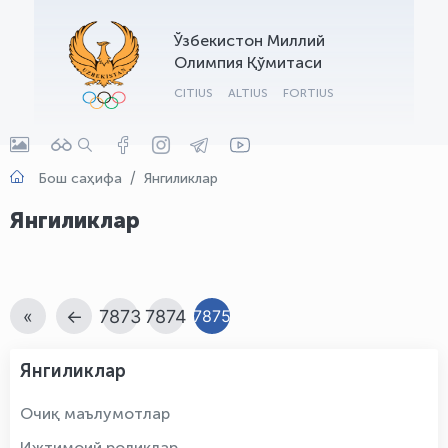
OLYMPCHIK AI - yordamchi
Ўзбекистон Миллий
Онлайн · olympic.uz
Олимпия Қўмитаси
CITIUS
ALTIUS
FORTIUS
Бош саҳифа
Янгиликлар
Янгиликлар
«
←
7873
7874
7875
Янгиликлар
Очиқ маълумотлар
Ижтимоий роликлар