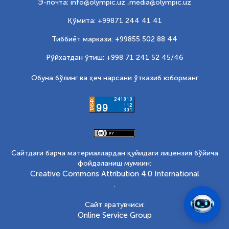
Э-почта: info@olympic.uz ,
media@olympic.uz
Қўмита: +99871 244 41 41
Тиббиёт маркази: +99855 502 88 44
Рўйхатдан ўтиш: +998 71 241 52 45/46
Обуна бўлинг ва ҳеч нарсани ўтказиб юборманг
Сайтдаги барча материаллардан қуйидаги лицензия бўйича
фойдаланиш мумкин:
Creative Commons Attribution 4.0 International
.
Сайт яратувчиси:
Online Service Group