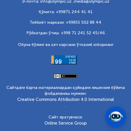
Э-почта: info@olympic.uz ,
media@olympic.uz
Қўмита: +99871 244 41 41
Тиббиёт маркази: +99855 502 88 44
Рўйхатдан ўтиш: +998 71 241 52 45/46
Обуна бўлинг ва ҳеч нарсани ўтказиб юборманг
Сайтдаги барча материаллардан қуйидаги лицензия бўйича
фойдаланиш мумкин:
Creative Commons Attribution 4.0 International
.
Сайт яратувчиси:
Online Service Group