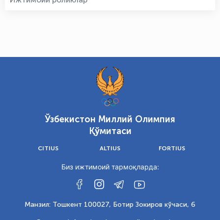
Ўзбекистон Миллий Олимпия
Қўмитаси
CITIUS
ALTIUS
FORTIUS
Биз ижтимоий тармоқларда:
Манзил: Тошкент 100027, Ботир Зокиров кўчаси, 6