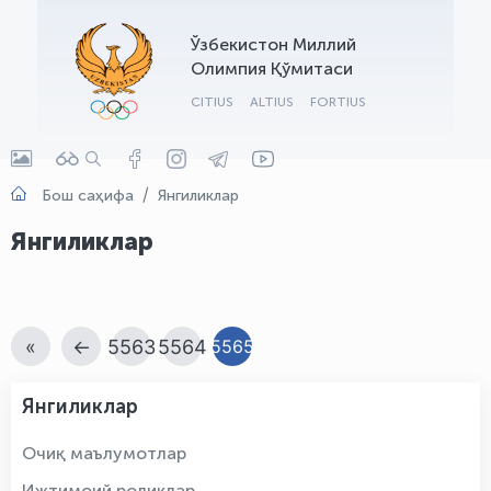
OLYMPCHIK AI - yordamchi
Ўзбекистон Миллий
Онлайн · olympic.uz
Олимпия Қўмитаси
CITIUS
ALTIUS
FORTIUS
Бош саҳифа
Янгиликлар
Янгиликлар
«
←
5563
5564
5565
Янгиликлар
Очиқ маълумотлар
Ижтимоий роликлар