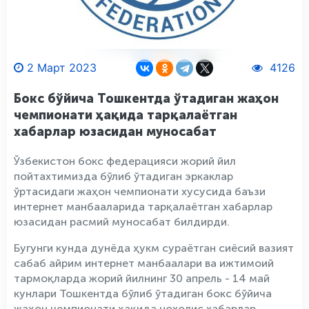
2 Март 2023
4126
Бокс бўйича Тошкентда ўтадиган жаҳон
чемпионати ҳақида тарқалаётган
хабарлар юзасидан муносабат
Ўзбекистон бокс федерацияси жорий йил
пойтахтимизда бўлиб ўтадиган эркаклар
ўртасидаги жаҳон чемпионати хусусида баъзи
интернет манбааларида тарқалаётган хабарлар
юзасидан расмий муносабат билдирди.
Бугунги кунда дунёда ҳукм сураётган сиёсий вазият
сабаб айрим интернет манбаалари ва ижтимоий
тармоқларда жорий йилнинг 30 апрель - 14 май
кунлари Тошкентда бўлиб ўтадиган бокс бўйича
жаҳон чемпионати ҳақида нохолис хабарлар