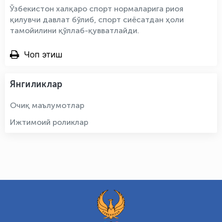
Ўзбекистон халқаро спорт нормаларига риоя
қилувчи давлат бўлиб, спорт сиёсатдан ҳоли
тамойилини қўллаб-қувватлайди.
Чоп этиш
Янгиликлар
Очиқ маълумотлар
Ижтимоий роликлар