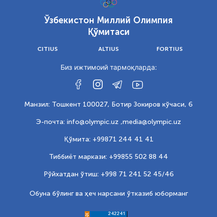
Ўзбекистон Миллий Олимпия
Қўмитаси
CITIUS
ALTIUS
FORTIUS
Биз ижтимоий тармоқларда:
Манзил: Тошкент 100027, Ботир Зокиров кўчаси, 6
Э-почта: info@olympic.uz ,
media@olympic.uz
Қўмита: +99871 244 41 41
Тиббиёт маркази: +99855 502 88 44
Рўйхатдан ўтиш: +998 71 241 52 45/46
Обуна бўлинг ва ҳеч нарсани ўтказиб юборманг