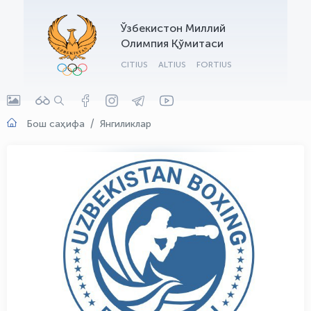
OLYMPCHIK AI - yordamchi
Ўзбекистон Миллий
Онлайн · olympic.uz
Олимпия Қўмитаси
CITIUS
ALTIUS
FORTIUS
Бош саҳифа
Янгиликлар