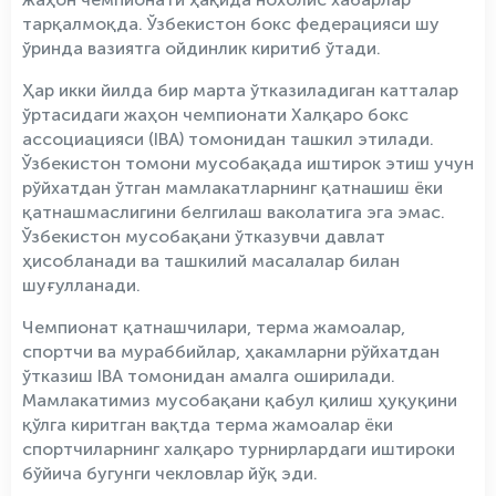
тарқалмоқда. Ўзбекистон бокс федерацияси шу
ўринда вазиятга ойдинлик киритиб ўтади.
Ҳар икки йилда бир марта ўтказиладиган катталар
ўртасидаги жаҳон чемпионати Халқаро бокс
ассоциацияси (IBA) томонидан ташкил этилади.
Ўзбекистон томони мусобақада иштирок этиш учун
рўйхатдан ўтган мамлакатларнинг қатнашиш ёки
қатнашмаслигини белгилаш ваколатига эга эмас.
Ўзбекистон мусобақани ўтказувчи давлат
ҳисобланади ва ташкилий масалалар билан
шуғулланади.
Чемпионат қатнашчилари, терма жамоалар,
спортчи ва мураббийлар, ҳакамларни рўйхатдан
ўтказиш IBA томонидан амалга оширилади.
Мамлакатимиз мусобақани қабул қилиш ҳуқуқини
қўлга киритган вақтда терма жамоалар ёки
спортчиларнинг халқаро турнирлардаги иштироки
бўйича бугунги чекловлар йўқ эди.