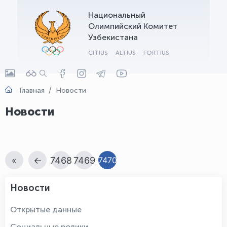
Национальный
OLYMPCHIK AI - yordamchi
Олимпийский Комитет
Онлайн · olympic.uz
Узбекистана
CITIUS
ALTIUS
FORTIUS
Главная
Новости
Новости
«
←
7468
7469
7470
Новости
Открытые данные
Социальные ролики