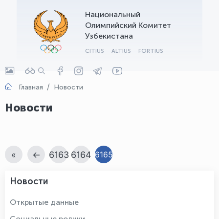
Национальный
OLYMPCHIK AI - yordamchi
Олимпийский Комитет
Онлайн · olympic.uz
Узбекистана
CITIUS
ALTIUS
FORTIUS
Главная
Новости
Новости
«
←
6163
6164
6165
Новости
Открытые данные
Социальные ролики