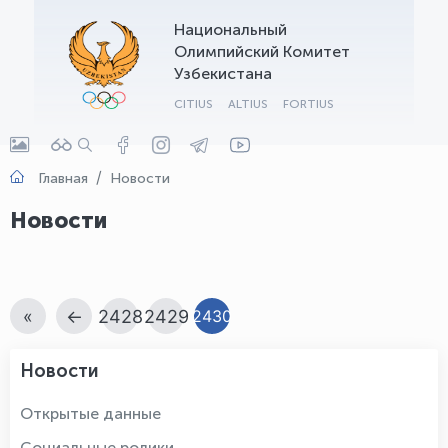
Национальный
OLYMPCHIK AI - yordamchi
Олимпийский Комитет
Онлайн · olympic.uz
Узбекистана
CITIUS
ALTIUS
FORTIUS
Главная
Новости
Новости
«
←
2428
2429
2430
Новости
Открытые данные
Социальные ролики