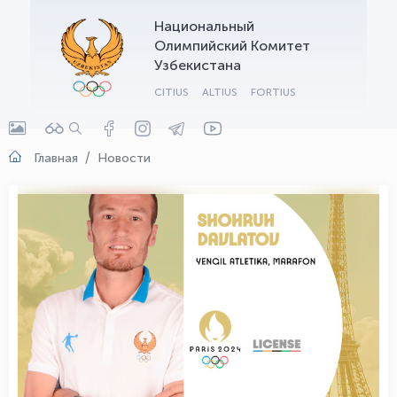
Национальный
OLYMPCHIK AI - yordamchi
Олимпийский Комитет
Онлайн · olympic.uz
Узбекистана
CITIUS
ALTIUS
FORTIUS
Главная
Новости