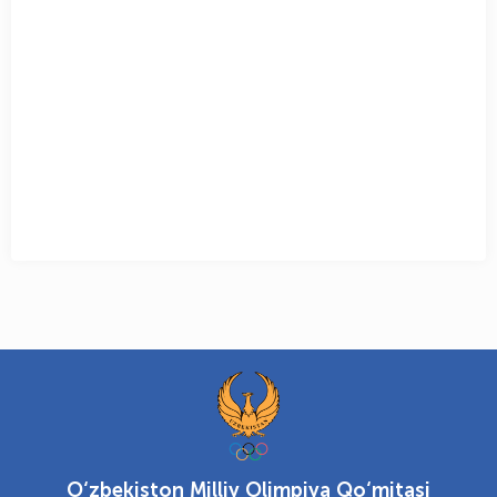
O‘zbekiston Milliy Olimpiya Qo‘mitasi