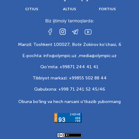
CITIUS
ALTIUS
FORTIUS
Biz ijtimoiy tarmoqlarda:
Manzil: Toshkent 100027, Botir Zokirov ko'chasi, 6
E-pochta: info@olympic.uz ,
media@olympic.uz
Qo‘mita: +99871 244 41 41
Tibbiyot markazi: +99855 502 88 44
Qabulxona: +998 71 241 52 45/46
Obuna bo'ling va hech narsani o'tkazib yubormang