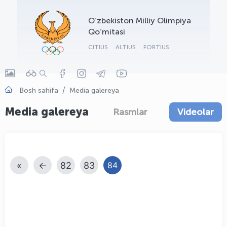
OLYMPCHIK AI - yordamchi
O‘zbekiston Milliy Olimpiya
Onlayn · olympic.uz
Qo‘mitasi
CITIUS
ALTIUS
FORTIUS
Bosh sahifa
Media galereya
Media galereya
Rasmlar
Videolar
«
←
82
83
84