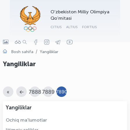
OLYMPCHIK AI - yordamchi
O‘zbekiston Milliy Olimpiya
Onlayn · olympic.uz
Qo‘mitasi
CITIUS
ALTIUS
FORTIUS
Bosh sahifa
Yangiliklar
Yangiliklar
«
←
7888
7889
7890
Yangiliklar
Ochiq ma'lumotlar
Ijtimoiy roliklar