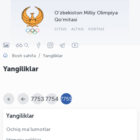
OLYMPCHIK AI - yordamchi
O‘zbekiston Milliy Olimpiya
Onlayn · olympic.uz
Qo‘mitasi
CITIUS
ALTIUS
FORTIUS
Bosh sahifa
Yangiliklar
Yangiliklar
«
←
7753
7754
7755
Yangiliklar
Ochiq ma'lumotlar
Ijtimoiy roliklar