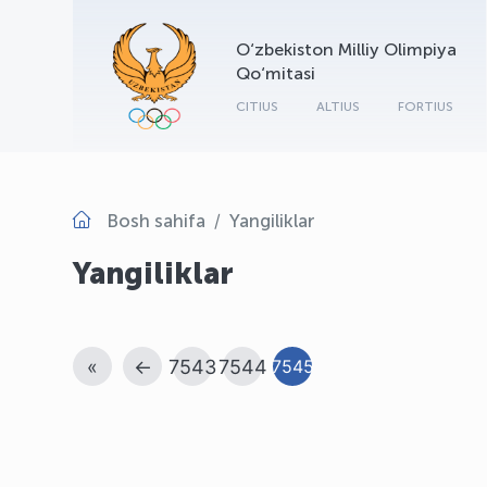
O‘zbekiston Milliy Olimpiya
Qo‘mitasi
CITIUS
ALTIUS
FORTIUS
Bosh sahifa
Yangiliklar
Yangiliklar
«
←
7543
7544
7545