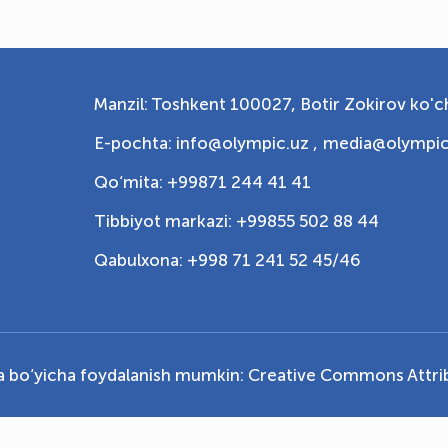
Manzil: Toshkent 100027, Botir Zokirov ko'ch
E-pochta: info@olympic.uz ,
media@olympic
Qo‘mita: +99871 244 41 41
Tibbiyot markazi: +99855 502 88 44
Qabulxona: +998 71 241 52 45/46
ya bo‘yicha foydalanish mumkin:
Creative Commons Attrib