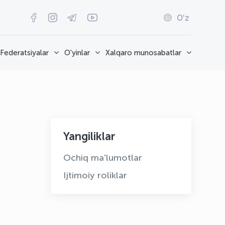
O'z
Federatsiyalar
O'yinlar
Xalqaro munosabatlar
Yangiliklar
Ochiq ma'lumotlar
Ijtimoiy roliklar
OLYMPCHIK AI - yordamchi
Onlayn · olympic.uz