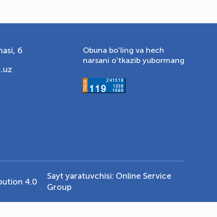
asi, 6
Obuna bo'ling va hech
narsani o'tkazib yubormang
.uz
Sayt yaratuvchisi:
Online Service
ution 4.0
Group