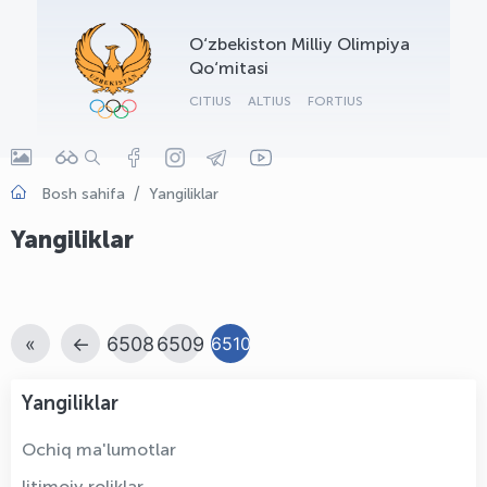
OLYMPCHIK AI - yordamchi
O‘zbekiston Milliy Olimpiya
Onlayn · olympic.uz
Qo‘mitasi
CITIUS
ALTIUS
FORTIUS
Bosh sahifa
Yangiliklar
Yangiliklar
«
←
6508
6509
6510
Yangiliklar
Ochiq ma'lumotlar
Ijtimoiy roliklar