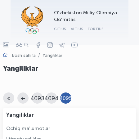
OLYMPCHIK AI - yordamchi
O‘zbekiston Milliy Olimpiya
Onlayn · olympic.uz
Qo‘mitasi
CITIUS
ALTIUS
FORTIUS
Bosh sahifa
Yangiliklar
Yangiliklar
«
←
4093
4094
4095
Yangiliklar
Ochiq ma'lumotlar
Ijtimoiy roliklar