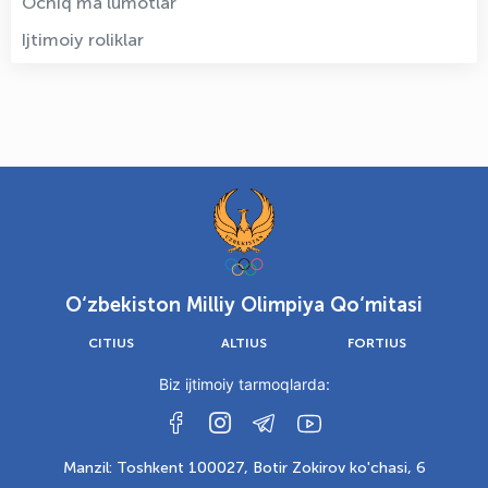
Ochiq ma'lumotlar
Ijtimoiy roliklar
O‘zbekiston Milliy Olimpiya Qo‘mitasi
CITIUS
ALTIUS
FORTIUS
Biz ijtimoiy tarmoqlarda:
Manzil: Toshkent 100027, Botir Zokirov ko'chasi, 6