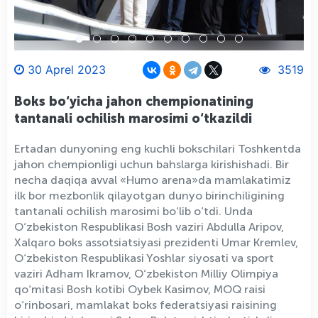
30 Aprel 2023
3519
Boks bo‘yicha jahon chempionatining
tantanali ochilish marosimi o‘tkazildi
Ertadan dunyoning eng kuchli bokschilari Toshkentda
jahon chempionligi uchun bahslarga kirishishadi. Bir
necha daqiqa avval «Humo arena»da mamlakatimiz
ilk bor mezbonlik qilayotgan dunyo birinchiligining
tantanali ochilish marosimi bo‘lib o‘tdi. Unda
O‘zbekiston Respublikasi Bosh vaziri Abdulla Aripov,
Xalqaro boks assotsiatsiyasi prezidenti Umar Kremlev,
O‘zbekiston Respublikasi Yoshlar siyosati va sport
vaziri Adham Ikramov, O‘zbekiston Milliy Olimpiya
qo‘mitasi Bosh kotibi Oybek Kasimov, MOQ raisi
o‘rinbosari, mamlakat boks federatsiyasi raisining