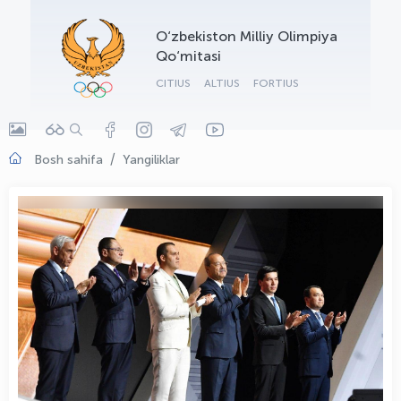
OLYMPCHIK AI - yordamchi
O‘zbekiston Milliy Olimpiya
Onlayn · olympic.uz
Qo‘mitasi
CITIUS
ALTIUS
FORTIUS
Bosh sahifa
Yangiliklar