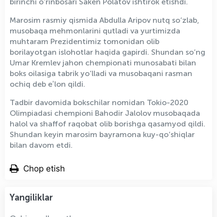
birinchi o‘rinbosari Saken Polatov ishtirok etishdi.
Marosim rasmiy qismida Abdulla Aripov nutq so‘zlab,
musobaqa mehmonlarini qutladi va yurtimizda
muhtaram Prezidentimiz tomonidan olib
borilayotgan islohotlar haqida gapirdi. Shundan so‘ng
Umar Kremlev jahon chempionati munosabati bilan
boks oilasiga tabrik yo‘lladi va musobaqani rasman
ochiq deb eʼlon qildi.
Tadbir davomida bokschilar nomidan Tokio-2020
Olimpiadasi chempioni Bahodir Jalolov musobaqada
halol va shaffof raqobat olib borishga qasamyod qildi.
Shundan keyin marosim bayramona kuy-qo‘shiqlar
bilan davom etdi.
Chop etish
Yangiliklar