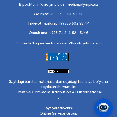
E-pochta: info@olympic.uz ,
media@olympic.uz
Qo‘mita: +99871 244 41 41
Tibbiyot markazi: +99855 502 88 44
Qabulxona: +998 71 241 52 45/46
Obuna bo'ling va hech narsani o'tkazib yubormang
Saytdagi barcha materiallardan quyidagi lisenziya bo‘yicha
foydalanish mumkin:
Creative Commons Attribution 4.0 International
.
Sayt yaratuvchisi:
Online Service Group